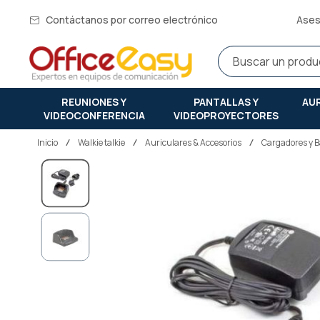
Contáctanos por correo electrónico
Ases
REUNIONES Y
PANTALLAS Y
AU
VIDEOCONFERENCIA
VIDEOPROYECTORES
Inicio
walkie talkie
Auriculares & Accesorios
Cargadores y B
Saltar
al
final
de
la
galería
de
imágenes