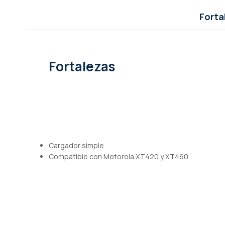
de
imágenes
Forta
Fortalezas
Cargador simple
Compatible con Motorola XT420 y XT460