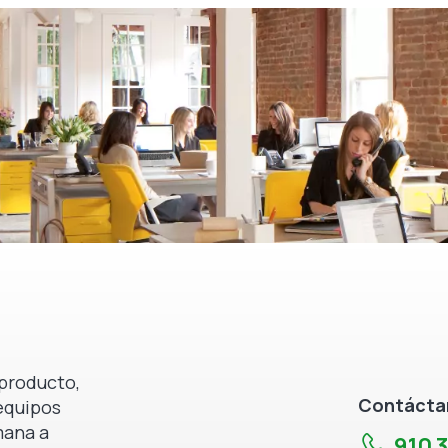
producto,
Contáctan
equipos
mana a
910 