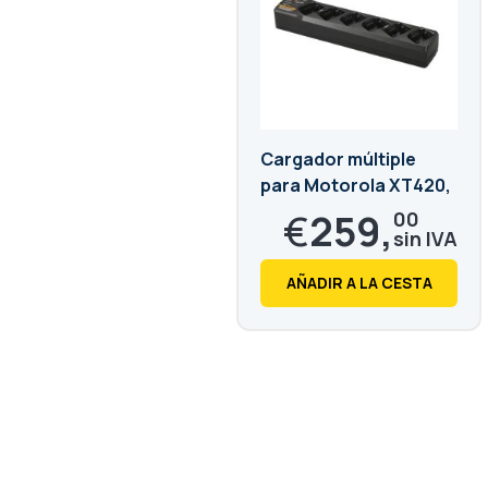
Cargador múltiple
para Motorola XT420,
XT460
€
259,
00
€
313,
39
AÑADIR A LA CESTA