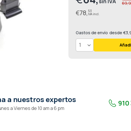
69,9
especial
€
78,
53
Gastos de envío
desde €3,
Añadi
a a nuestros expertos
910 
unes a Viernes de 10 am a 6 pm