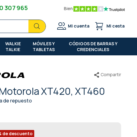
0 307 965
Bien
Buscar
Buscar
Mi cuenta
Mi cesta
WALKIE
MÓVILES Y
CÓDIGOS DE BARRAS Y
TALKIE
TABLETAS
CREDENCIALES
Compartir
 Motorola XT420, XT460
za de repuesto
% de descuento