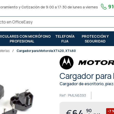
91
oramiento y Cotización de 9:00 a 17:30 de lunes a viernes
RICULARES CON MICRÓFONO
TELEFONÍA
PROTECCIÓN Y
PROFESIONAL
FIJA
SEGURIDAD
aterías
Cargador para Motorola XT420, XT460
Cargador para
Cargador de escritorio, pie
Ref :
PMLN6393
€
64,
90
Precio
-7 