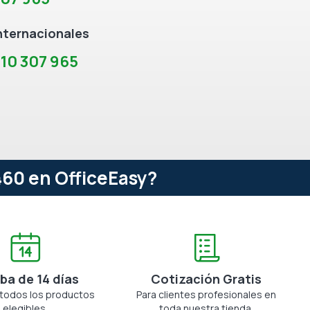
nternacionales
10 307 965
60 en OfficeEasy?
ba de 14 días
Cotización Gratis
 todos los productos
Para clientes profesionales en
elegibles.
toda nuestra tienda.