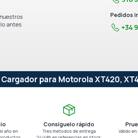
Pedidos i
e nuestros
 lo antes
+34 9
 Cargador para Motorola XT420, XT4
cio
Consíguelo rápido
Prue
el año en
Tres métodos de entrega
Válido en
productos.
24/48h en referencias en stock.