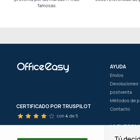
famosas.
AYUDA
Envíos
Devoluciones y
postventa
Métodos de 
CERTIFICADO POR TRUSPILOT
Contacto
con
4
de 5
LA EMPRES
SERVICIO AL CLIENTE
¿Quienes som
Tú decid