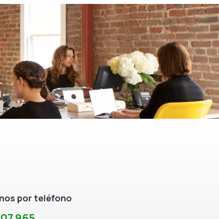
os por teléfono
307 965