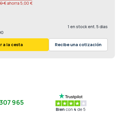
0 €
ahorra
5,00 €
1 en stock ent. 5 dias
90
r a la cesta
Recibe una cotización
307 965
Bien
con
4
de 5