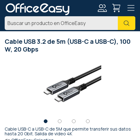
Mi
Busc
cuenta
Cable USB 3.2 de 5m (USB-C a USB-C), 100
W, 20 Gbps
Saltar
al
final
de
la
galería
de
imágenes
Cable USB-C a USB-C de 5M que permite transferir sus datos
Saltar
hasta 20 Gbit. Salida de video 4K
al