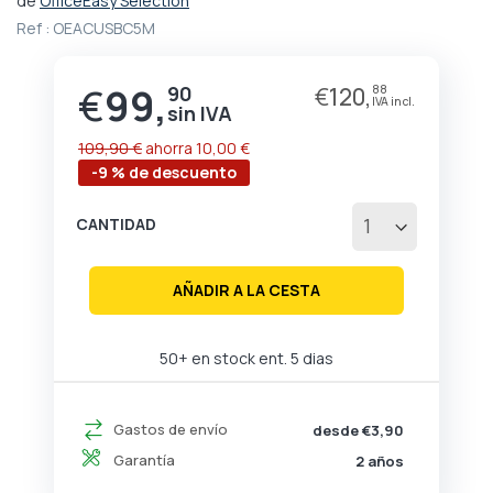
de
OfficeEasy Selection
comienzo
Ref :
OEACUSBC5M
de
la
galería
€
99,
90
€
120,
88
Precio
de
especial
imágenes
109,90 €
ahorra
10,00 €
-9 % de descuento
CANTIDAD
AÑADIR A LA CESTA
50+ en stock ent. 5 dias
Gastos de envío
desde €3,90
Garantía
2 años