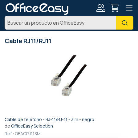
Mi
Busc
cuenta
Cable RJ11/RJ11
Saltar
al
final
de
la
galería
de
imágenes
Cable de teléfono - RJ-11/RJ-11 - 3 m - negro
Saltar
de
OfficeEasy Selection
al
Ref :
OEACRJ113M
comienzo