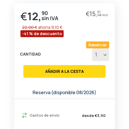
de
la
€
12,
90
€
15,
61
Precio
galería
especial
de
imágenes
22,00 €
ahorra
9,10 €
-41 % de descuento
Reservar
CANTIDAD
AÑADIR A LA CESTA
Reserva (disponible 08/2026)
Gastos de envío
desde €3,90