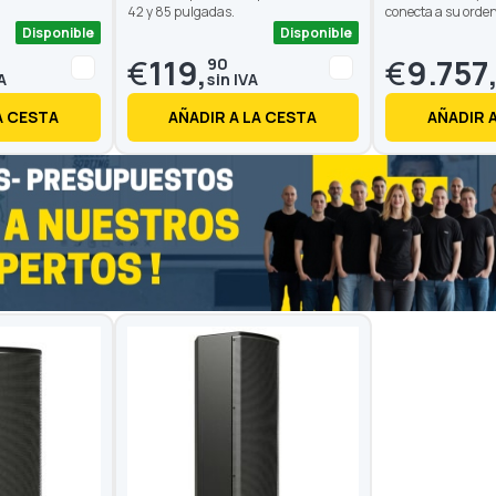
42 y 85 pulgadas.
conecta a su orde
Disponible
Disponible
€
119,
€
9.757
90
A CESTA
AÑADIR A LA CESTA
AÑADIR 