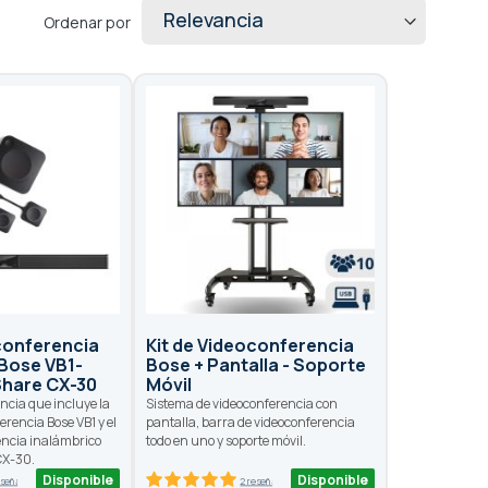
Ordenar por
oconferencia
Kit de Videoconferencia
 Bose VB1-
Bose + Pantalla - Soporte
Share CX-30
Móvil
encia que incluye la
Sistema de videoconferencia con
erencia Bose VB1 y el
pantalla, barra de videoconferencia
encia inalámbrico
todo en uno y soporte móvil.
CX-30.
Disponible
Disponible
eseñas
2 reseñas