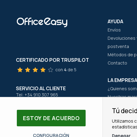
AYUDA
Envíos
Devoluciones y
postventa
Métodos de 
CERTIFICADO POR TRUSPILOT
Contacto
con
4
de 5
LA EMPRES
SERVICIO AL CLIENTE
¿Quienes som
Tel: +34 910 307 965
Nuestras mar
Email: servicioalcliente@office-easy.es
Nuestro equi
Tú decid
ESTOY DE ACUERDO
Utilizamos c
estadísticas
© Copyright OfficeEasy 2026
CONFIGURACIÓN
Denegar