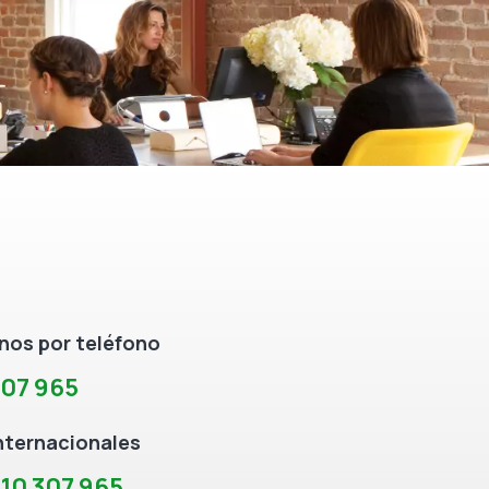
os por teléfono
307 965
nternacionales
10 307 965