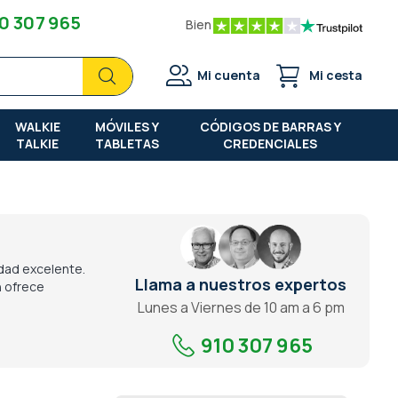
0 307 965
Bien
Buscar
Buscar
Mi cuenta
Mi cesta
WALKIE
MÓVILES Y
CÓDIGOS DE BARRAS Y
TALKIE
TABLETAS
CREDENCIALES
idad excelente.
Llama a nuestros expertos
n ofrece
Lunes a Viernes de 10 am a 6 pm
910 307 965