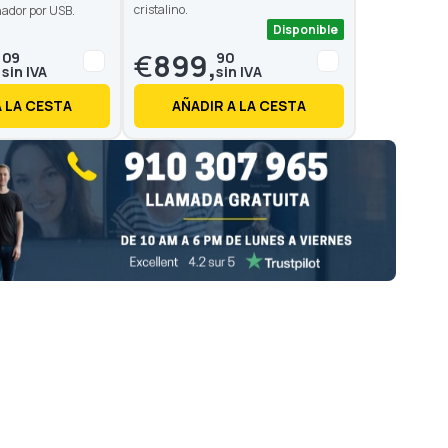
cristalino.
nador por USB.
Disponible
,
€
899,
09
90
A LA CESTA
AÑADIR A LA CESTA