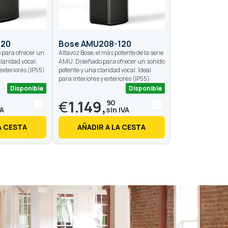
120
Bose AMU208-120
 para ofrecer un
Altavoz Bose, el más potente de la serie
laridad vocal.
AMU. Diseñado para ofrecer un sonido
 exteriores (IP55)
potente y una claridad vocal. Ideal
para interiores y exteriores (IP55)
Disponible
Disponible
€
1.149,
90
A CESTA
AÑADIR A LA CESTA