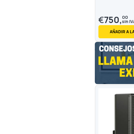
€
750,
00
AÑADIR A L