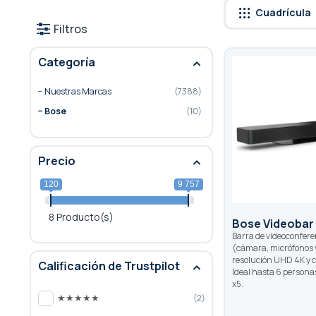
Cuadrícula
Filtros
Categoría
Nuestras Marcas
7388
Bose
10
Precio
120
9 757
8 Producto(s)
Bose Videobar
Barra de videoconfere
(cámara, micrófonos y
resolución UHD 4K y 
Calificación de Trustpilot
Ideal hasta 6 persona
x5.
★★★★★
2