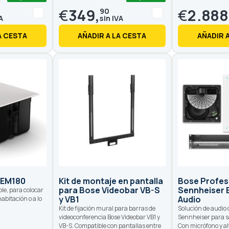
100
100
% of
€
349,
€
2.888
90
A CESTA
AÑADIR A LA CESTA
AÑADIR 
 EM180
Kit de montaje en pantalla
Bose Profes
para Bose Videobar VB-S
Sennheiser E
le, para colocar
y VB1
Audio
abitación o a lo
Kit de fijación mural para barras de
Solución de audio 
videoconferencia Bose Videobar VB1 y
Sennheiser para s
VB-S. Compatible con pantallas entre
Con micrófono y al