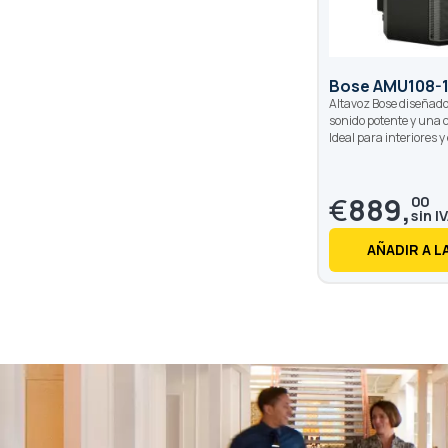
Bose AMU108-
Altavoz Bose diseñado
sonido potente y una c
Ideal para interiores y
€
889,
00
AÑADIR A L