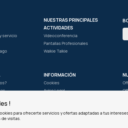
NUESTRAS PRINCIPALES
BO
ACTIVIDADES
In
 servicio
Videoconferencia
a
nu
Pantallas Profesionales
bo
pago
Walkie Talkie
de
not
A
INFORMACIÓN
N
os?
Cookies
Of
cas
Aviso Legal
Of
po
Información Personal
Of
es !
Política de privacidad
Of
ookies para ofrecerte servicios y ofertas adaptadas a tus intereses
Condiciones Generales de Venta
 de visitas.
La Garantía Pro