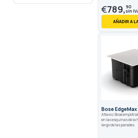
€
789,
90
AÑADIR A L
Bose EdgeMax
Altavoz Bose empotrab
en las esquinas de la h
largo de las paredes.