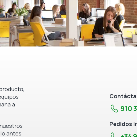
producto,
Contáctan
equipos
mana a
910 
Pedidos i
e nuestros
 lo antes
+34 9