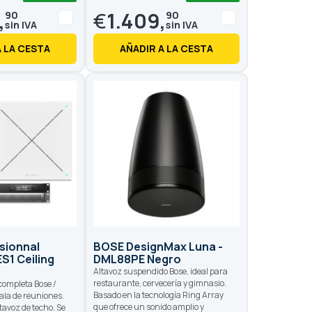
100
100
% of
,
€
1.409,
90
90
A LA CESTA
AÑADIR A LA CESTA
sionnal
BOSE DesignMax Luna -
S1 Ceiling
DML88PE Negro
Altavoz suspendido Bose, ideal para
restaurante, cervecería y gimnasio.
completa Bose /
Basado en la tecnología Ring Array
ala de reuniones.
que ofrece un sonido amplio y
tavoz de techo. Se