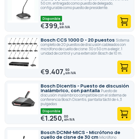
Contáctenos para cualquier solicitud de cotización para
50 cm, entregado como puesto de delegado,
sistemas de conferencia Bosch Dicentis.
configurable como puesto de presidente.
Disponible
€
399,
90
Bosch CCS 1000 D - 20 puestos
Sistema
completo de 20 puestos de discusión cableados con
micrófono de cuello de cisne: 30 o 50 cm a elegir, 1
unidad de control y una extensión Bosch de 10 m.
€
9.407,
90
Bosch Dicentis - Puesto de discusión
inalámbrico, con pantalla
Puesto de
discusión inalámbrico compatible con el sistema de
conferencia Bosch Dicentis, pantalla táctil de 4,3
pulgadas
Disponible
€
1.250,
00
Bosch DCNM-MICS - Micrófono de
cuello de cisne de 30 cm
Micrófono