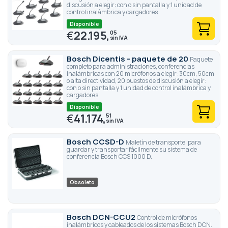
discusión a elegir: con o sin pantalla y 1 unidad de
control inalámbrica y cargadores.
Disponible
€
22.195,
05
Bosch Dicentis - paquete de 20
Paquete
completo para administraciones, conferencias
inalámbricas con 20 micrófonos a elegir: 30cm, 50cm
o alta directividad, 20 puestos de discusión a elegir:
con o sin pantalla y 1 unidad de control inalámbrica y
cargadores.
Disponible
€
41.174,
51
Bosch CCSD-D
Maletín de transporte: para
guardar y transportar fácilmente su sistema de
conferencia Bosch CCS 1000 D.
Obsoleto
Bosch DCN-CCU2
Control de micrófonos
inalámbricos y cableados de los sistemas Bosch DCN.