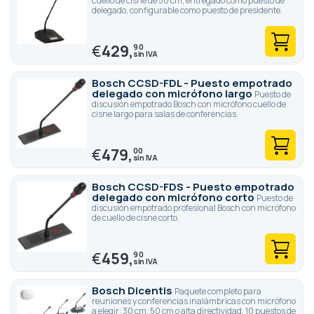
cuello de cisne de 50 cm, entregado como puesto de
delegado, configurable como puesto de presidente.
€
429,
90
Bosch CCSD-FDL - Puesto empotrado
delegado con micrófono largo
Puesto de
discusión empotrado Bosch con micrófono cuello de
cisne largo para salas de conferencias.
€
479,
00
Bosch CCSD-FDS - Puesto empotrado
delegado con micrófono corto
Puesto de
discusión empotrado profesional Bosch con micrófono
de cuello de cisne corto.
€
459,
90
Bosch Dicentis
Paquete completo para
reuniones y conferencias inalámbricas con micrófono
a elegir: 30 cm, 50 cm o alta directividad, 10 puestos de