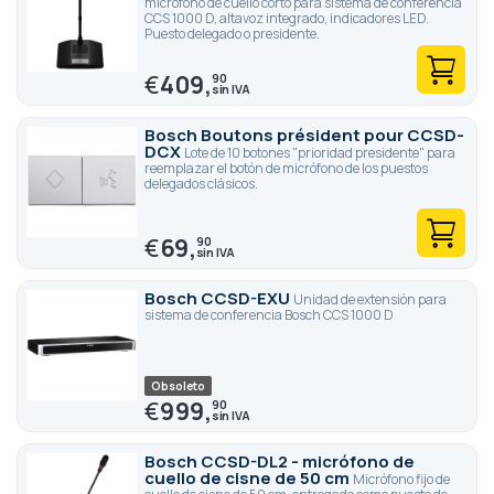
micrófono de cuello corto para sistema de conferencia
CCS 1000 D, altavoz integrado, indicadores LED.
Puesto delegado o presidente.
€
409,
90
Bosch Boutons président pour CCSD-
DCX
Lote de 10 botones "prioridad presidente" para
reemplazar el botón de micrófono de los puestos
delegados clásicos.
€
69,
90
Bosch CCSD-EXU
Unidad de extensión para
sistema de conferencia Bosch CCS 1000 D
Obsoleto
€
999,
90
Bosch CCSD-DL2 - micrófono de
cuello de cisne de 50 cm
Micrófono fijo de