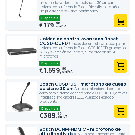
unidireccional de cuello de cisne de 30 cm para
sistema de conferencia Bosch Dicentis, para añadir a
un puesto de discusión inalámbrico.
Disponible
€
179,
90
Unidad de control avanzada Bosch
CCSD-CURD
Unidad de control avanzada para el
sistema de conferencia Bosch CCS-1000D, grabación
MP3 y supresión de Larsen, alimentación de 80
micrófonos.
Disponible
€
1.599,
90
Bosch CCSD-DS - micrófono de cuello
de cisne 30 cm
Atril con micrófono de cuello
corto para sistema de conferencia CCS 1000 D, altavoz
integrado, indicadores LED. Puesto delegado o
presidente
Disponible
€
389,
90
Bosch DCNM-HDMIC - micrófono de
alta directividad
Micrófono ergonómico de alta