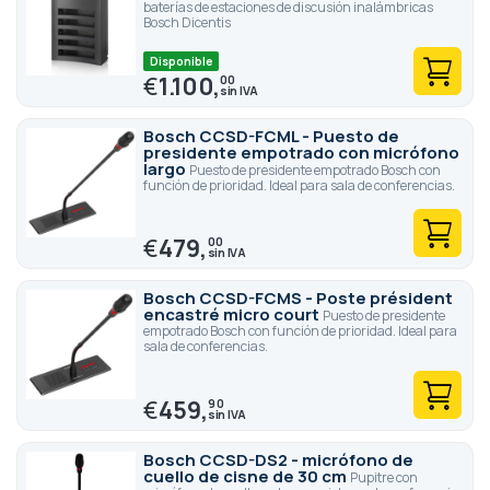
baterías de estaciones de discusión inalámbricas
Bosch Dicentis
Disponible
€
1.100,
00
Bosch CCSD-FCML - Puesto de
presidente empotrado con micrófono
largo
Puesto de presidente empotrado Bosch con
función de prioridad. Ideal para sala de conferencias.
€
479,
00
Bosch CCSD-FCMS - Poste président
encastré micro court
Puesto de presidente
empotrado Bosch con función de prioridad. Ideal para
sala de conferencias.
€
459,
90
Bosch CCSD-DS2 - micrófono de
cuello de cisne de 30 cm
Pupitre con