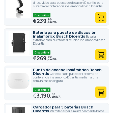
directividad para puesto de discusión Dicentis, para
sistema de conferencia inalámbrico Bosch Dicentis
Disponible
€
239,
90
Batería para puesto de discusión
inalámbrico Bosch Dicentis
Batería
extraíble para puesto de discusión inalámbrico Bosch
Dicentis
Disponible
€
269,
90
Punto de acceso inalámbrico Bosch
Dicentis
Conecta cada puesto del sistema de
conferencia inalámbrico Dicentis mediante una
comunicación segura
Disponible
€
3.190,
00
Cargador para 5 baterías Bosch
Dicentis
Permite cargar simultáneamente hasta 5