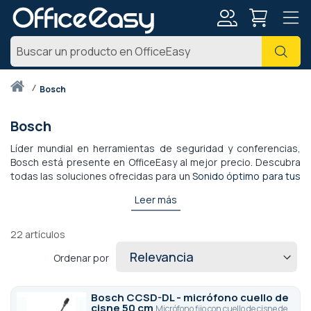
Mi
Busc
cuenta
Inicio
bosch
Bosch
Líder mundial en herramientas de seguridad y conferencias,
Bosch está presente en OfficeEasy al mejor precio. Descubra
todas las soluciones ofrecidas para un
Sonido óptimo para tus
conferencias.
,
dentro de las gamas DCN, DICENTIS o incluso
Leer más
los sistemas completos listos para usar CCS 1000 D y CCS 900
Ultro de Bosch. Desarrollados en Europa,
los accesorios para
conferencias Bosch
le permiten gestionar fácilmente sus
22
artículos
reuniones o necesidades de interpretación en salas
Ordenar por
pequeñas, medianas o grandes. Le ofrecemos todo un surtido
de
micrófonos
,
mesas de sonido
,
puestos de discusión
para delegados o presidentes
,
unidades de control
con o
Bosch CCSD-DL - micrófono cuello de
sin botón de votación... todo a precios ventajosos.
cisne 50 cm
Micrófono fijo con cuello de cisne de