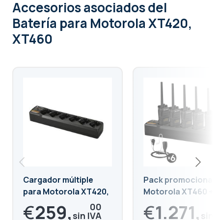
Accesorios asociados
del
Batería para Motorola XT420,
XT460
Cargador múltiple
Pack promocional d
para Motorola XT420,
Motorola XT460 + 6
XT460
Auriculares bodygu
€
259,
€
1.271,
00
+ Cargador Múltiple