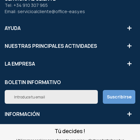
Tel: +34 910 307 965
Email: servicioalcliente@office-easy.es
AYUDA
NUESTRAS PRINCIPALES ACTIVIDADES
LA EMPRESA
BOLETIN INFORMATIVO
Inscríbete
Suscribirse
a
nuestro
boletín
INFORMACIÓN
de
noticias:
Tú decides !
NUESTROS SITIOS