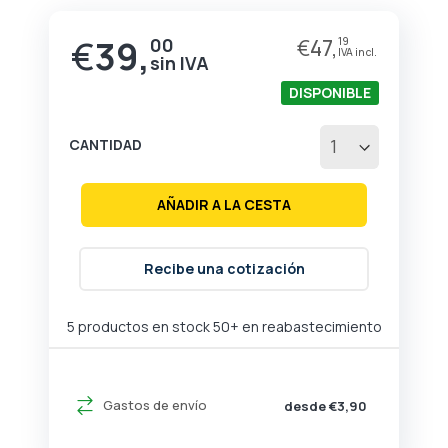
de
la
€
39,
00
€
47,
19
galería
de
imágenes
DISPONIBLE
CANTIDAD
AÑADIR A LA CESTA
Recibe una cotización
5 productos en stock
50+ en reabastecimiento
Gastos de envío
desde €3,90