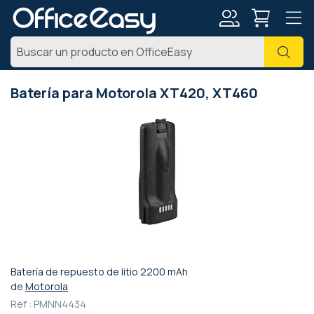
Mi
Busc
cuenta
Batería para Motorola XT420, XT460
Saltar
al
final
de
la
galería
de
imágenes
Batería de repuesto de litio 2200 mAh
Saltar
de
Motorola
al
Ref :
PMNN4434
comienzo