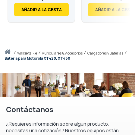
€
313,
€
1.538,
39
99
AÑADIR A LA CESTA
AÑADIR A LA CEST
Inicio
walkie talkie
Auriculares & Accesorios
Cargadores y Baterías
Batería para Motorola XT420, XT460
Contáctanos
¿Requieres información sobre algún producto,
necesitas una cotización? Nuestros equipos están