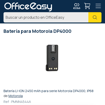
Mi
Busc
cuenta
Batería para Motorola DP4000
Saltar
al
final
de
la
galería
de
imágenes
Batería LI-ION 2450 mAh para serie Motorola DP4000, IP68
Saltar
de
Motorola
al
Ref :
PMNN4544A
comienzo