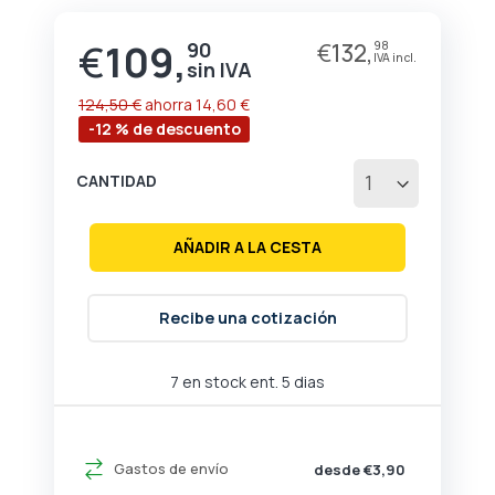
de
la
€
109,
90
€
132,
98
Precio
galería
especial
de
imágenes
124,50 €
ahorra
14,60 €
-12 % de descuento
CANTIDAD
AÑADIR A LA CESTA
Recibe una cotización
7 en stock ent. 5 dias
Gastos de envío
desde €3,90