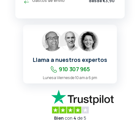
Gastos de envío
desde €3,90
Llama a nuestros expertos
910 307 965
Lunes a Viernes de 10 am a 6 pm
Bien
con
4
de 5