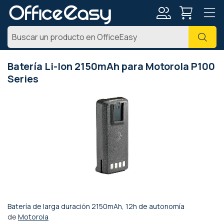
Mi
Busc
cuenta
Batería Li-Ion 2150mAh para Motorola P100
Series
Saltar
al
final
de
la
galería
de
imágenes
Batería de larga duración 2150mAh, 12h de autonomía
Saltar
de
Motorola
al