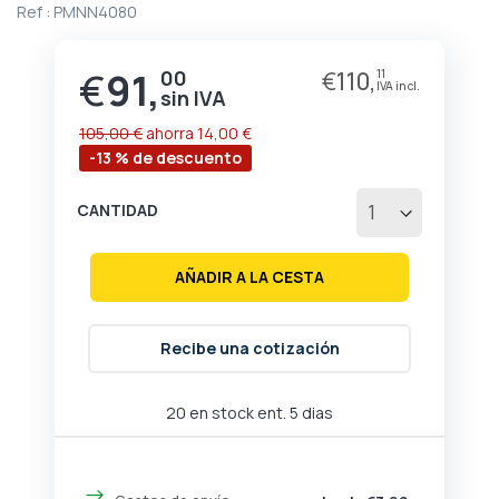
Ref :
PMNN4080
comienzo
de
la
€
91,
00
€
110,
11
Precio
galería
especial
de
imágenes
105,00 €
ahorra
14,00 €
-13 % de descuento
CANTIDAD
AÑADIR A LA CESTA
Recibe una cotización
20 en stock ent. 5 dias