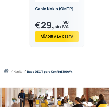
Cable Nokia (OMTP)
€
29,
90
€
36,
18
AÑADIR A LA CESTA
Inicio
konftel
Base DECT para Konftel 300Wx