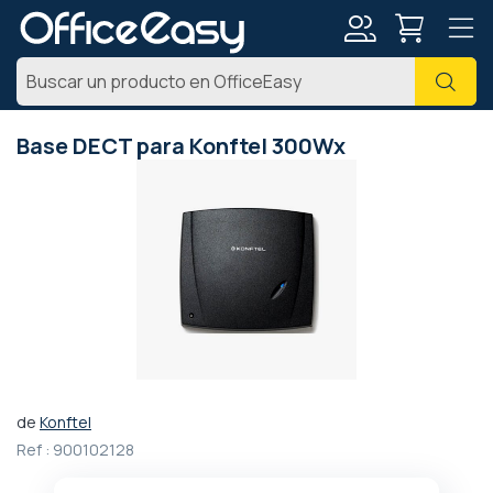
Mi
Busc
cuenta
Base DECT para Konftel 300Wx
Saltar
al
final
de
la
galería
de
imágenes
de
Konftel
Saltar
Ref :
900102128
al
comienzo