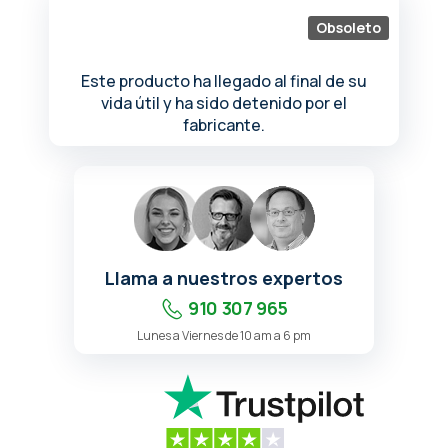
de
Obsoleto
la
galería
de
Este producto ha llegado al final de su
imágenes
vida útil y ha sido detenido por el
fabricante.
Llama a nuestros expertos
910 307 965
Lunes a Viernes de 10 am a 6 pm