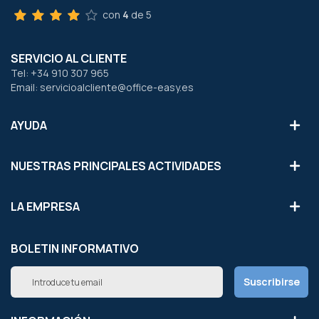
con
4
de 5
SERVICIO AL CLIENTE
Tel: +34 910 307 965
Email: servicioalcliente@office-easy.es
AYUDA
NUESTRAS PRINCIPALES ACTIVIDADES
LA EMPRESA
BOLETIN INFORMATIVO
Inscríbete
Suscribirse
a
nuestro
boletín