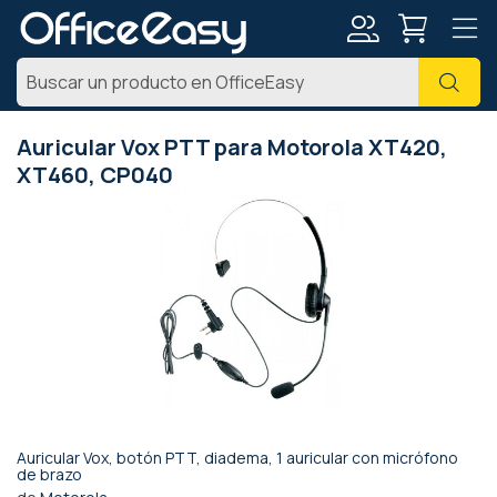
Mi
Busc
cuenta
Auricular Vox PTT para Motorola XT420,
XT460, CP040
Saltar
al
final
de
la
galería
de
imágenes
Auricular Vox, botón PTT, diadema, 1 auricular con micrófono
Saltar
de brazo
al