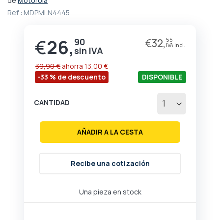
de
Motorola
comienzo
Ref :
MDPMLN4445
de
la
galería
€
26,
90
€
32,
55
Precio
de
especial
imágenes
39,90 €
ahorra
13,00 €
-33 % de descuento
DISPONIBLE
CANTIDAD
AÑADIR A LA CESTA
Recibe una cotización
Una pieza en stock