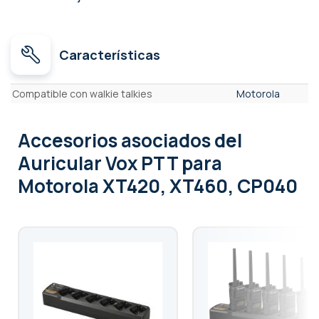
Características
Características
Compatible con walkie talkies
Motorola
Accesorios asociados
del
Auricular Vox PTT para
Motorola XT420, XT460, CP040