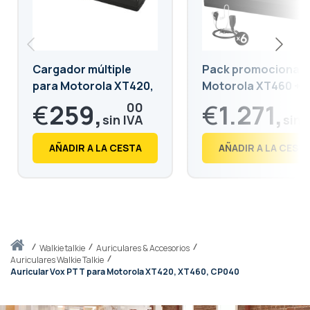
Cargador múltiple
Pack promocional d
para Motorola XT420,
Motorola XT460 + 6
XT460
Auriculares bodygu
€
259,
€
1.271,
00
+ Cargador Múltiple
€
313,
€
1.538,
39
99
AÑADIR A LA CESTA
AÑADIR A LA CEST
Inicio
walkie talkie
Auriculares & Accesorios
Auriculares Walkie Talkie
Auricular Vox PTT para Motorola XT420, XT460, CP040