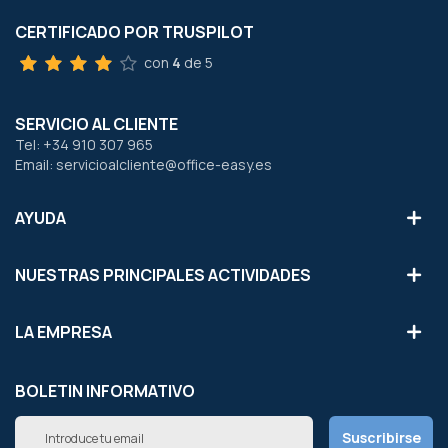
CERTIFICADO POR TRUSPILOT
con
4
de 5
SERVICIO AL CLIENTE
Tel: +34 910 307 965
Email: servicioalcliente@office-easy.es
AYUDA
NUESTRAS PRINCIPALES ACTIVIDADES
LA EMPRESA
BOLETIN INFORMATIVO
Inscríbete
Suscribirse
a