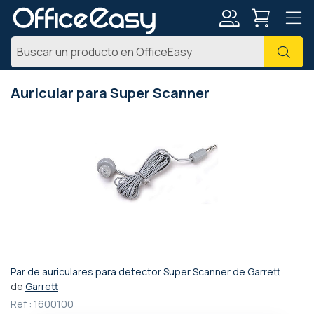
Mi
Busc
cuenta
Auricular para Super Scanner
Saltar
al
final
de
la
galería
de
imágenes
Par de auriculares para detector Super Scanner de Garrett
Saltar
de
Garrett
al
Ref :
1600100
comienzo