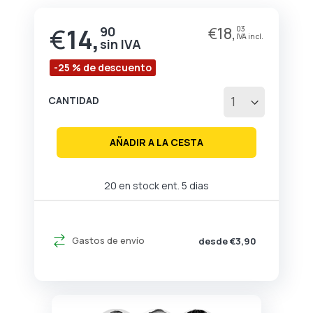
de
la
€
14,
90
€
18,
03
Precio
galería
especial
de
imágenes
-25 % de descuento
CANTIDAD
AÑADIR A LA CESTA
20 en stock ent. 5 dias
Gastos de envío
desde €3,90