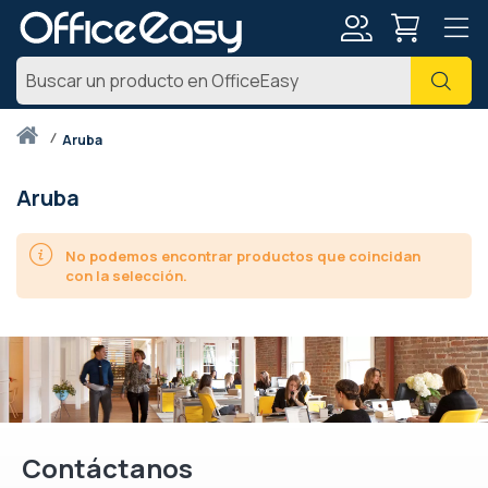
Mi
Busc
cuenta
Inicio
aruba
Aruba
No podemos encontrar productos que coincidan
con la selección.
Contáctanos