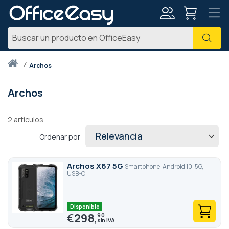
Mi
Busc
cuenta
Inicio
archos
Archos
2
artículos
Ordenar por
Archos X67 5G
Smartphone, Android 10, 5G,
USB-C
Disponible
€
298,
90