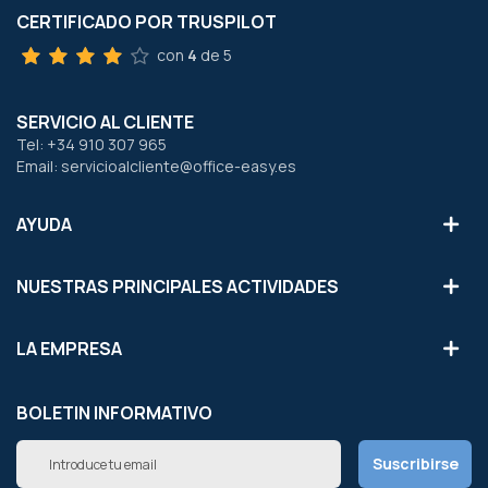
CERTIFICADO POR TRUSPILOT
con
4
de 5
SERVICIO AL CLIENTE
Tel: +34 910 307 965
Email: servicioalcliente@office-easy.es
AYUDA
NUESTRAS PRINCIPALES ACTIVIDADES
LA EMPRESA
BOLETIN INFORMATIVO
Inscríbete
Suscribirse
a