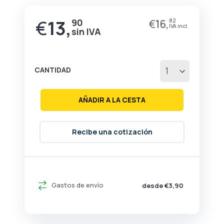
de
la
€
13,
90
€
16,
82
galería
de
imágenes
CANTIDAD
AÑADIR A LA CESTA
Recibe una cotización
Gastos de envío
desde €3,90