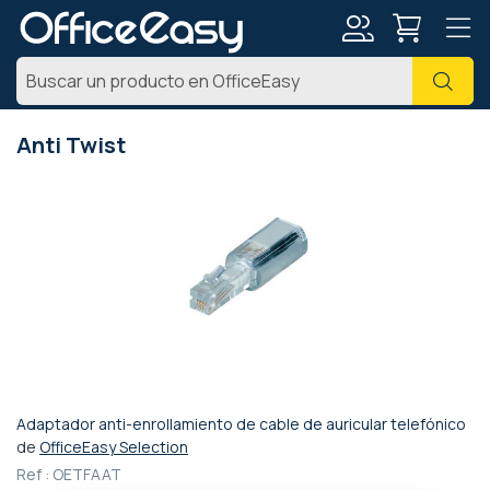
Mi
Busc
cuenta
Anti Twist
Saltar
al
final
de
la
galería
de
imágenes
Adaptador anti-enrollamiento de cable de auricular telefónico
Saltar
de
OfficeEasy Selection
al
Ref :
OETFAAT
comienzo