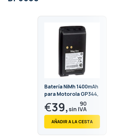
Batería NiMh 1400mAh
para Motorola GP344,
GP344R, GP366,
€
39,
90
GP366R, GP388R,
GP388
€
48,
28
AÑADIR A LA CESTA