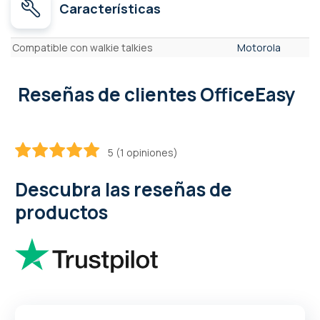
Características
Características
Compatible con walkie talkies
Motorola
Reseñas de clientes OfficeEasy
5 (1 opiniones)
100
100
% of
Descubra las reseñas de
productos