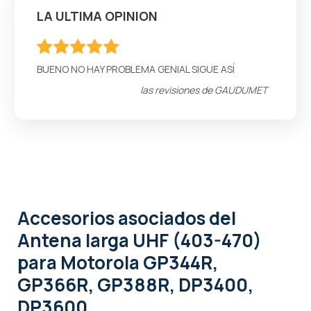
LA ULTIMA OPINION
100
100
% of
BUENO NO HAY PROBLEMA GENIAL SIGUE ASÍ
las revisiones de
GAUDUMET
Accesorios asociados
del
Antena larga UHF (403-470)
para Motorola GP344R,
GP366R, GP388R, DP3400,
DP3600