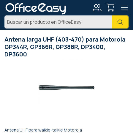
Mi
Busc
cuenta
Antena larga UHF (403-470) para Motorola
GP344R, GP366R, GP388R, DP3400,
DP3600
Saltar
al
final
de
la
galería
de
imágenes
Antena UHF para walkie-talkie Motorola