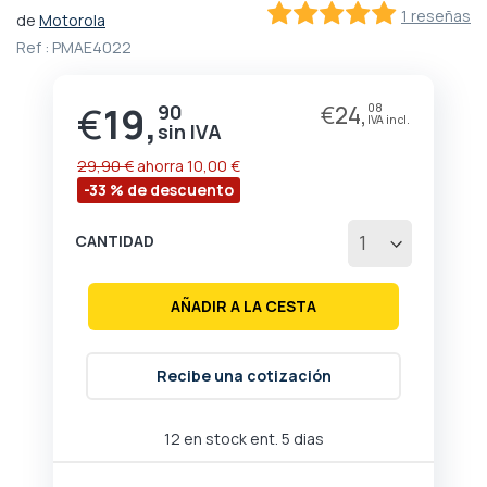
Saltar
1 reseñas
de
Motorola
al
100
100
% of
comienzo
Ref :
PMAE4022
de
la
€
19,
galería
90
€
24,
08
Precio
de
especial
imágenes
29,90 €
ahorra
10,00 €
-33 % de descuento
CANTIDAD
AÑADIR A LA CESTA
Recibe una cotización
12 en stock ent. 5 dias