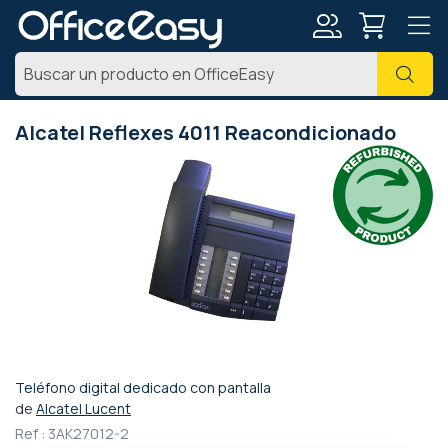
Mi
Busc
cuenta
Alcatel Reflexes 4011 Reacondicionado
Saltar
al
final
de
la
galería
de
imágenes
Teléfono digital dedicado con pantalla
Saltar
de
Alcatel Lucent
al
Ref :
3AK27012-2
comienzo