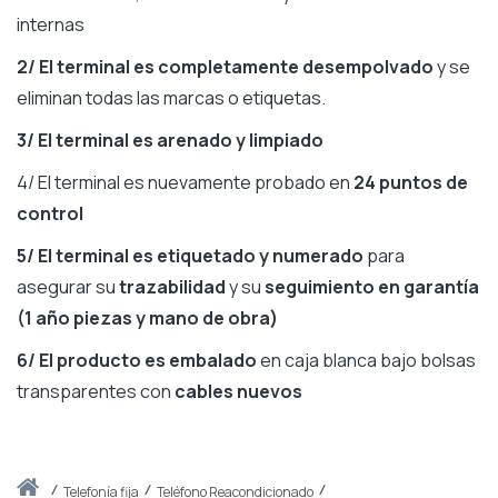
internas
2/ El terminal es completamente desempolvado
y se
eliminan todas las marcas o etiquetas.
3/ El terminal es arenado
y limpiado
4/ El terminal es nuevamente probado en
24 puntos de
control
5/ El terminal es etiquetado y numerado
para
asegurar su
trazabilidad
y su
seguimiento en garantía
(1 año piezas y mano de obra)
6/ El producto es embalado
en caja blanca bajo bolsas
transparentes con
cables nuevos
Inicio
telefonía fija
Teléfono Reacondicionado