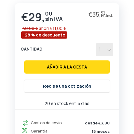
de
la
€
29,
00
€
35,
09
Precio
galería
especial
de
imágenes
40,00 €
ahorra
11,00 €
-28 % de descuento
CANTIDAD
AÑADIR A LA CESTA
Recibe una cotización
20 en stock ent. 5 dias
Gastos de envío
desde €3,90
Garantía
18 meses