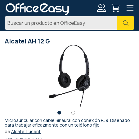
Mi
Busc
cuenta
Alcatel AH 12 G
Saltar
al
final
de
la
galería
de
imágenes
Microauricular con cable Binaural con conexión RJ9. Diseñado
Saltar
para trabajar eficazmente con un teléfono fijo
al
de
Alcatel Lucent
comienzo