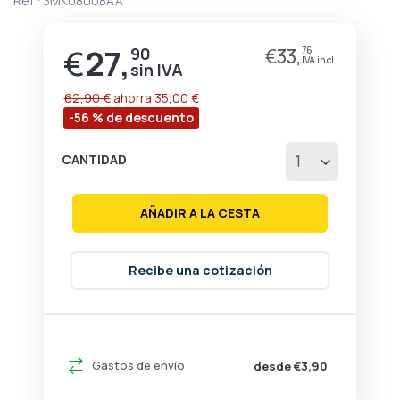
Ref :
3MK08008AA
de
la
galería
€
27,
90
€
33,
76
Precio
de
especial
imágenes
62,90 €
ahorra
35,00 €
-56 % de descuento
CANTIDAD
AÑADIR A LA CESTA
Recibe una cotización
Gastos de envío
desde €3,90