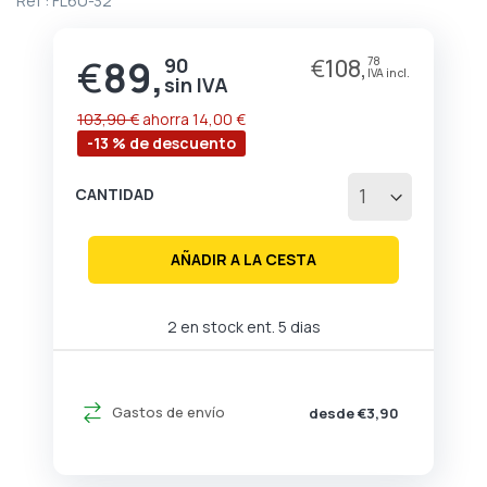
Ref :
FL6U-32
de
la
galería
€
89,
90
€
108,
78
Precio
de
especial
imágenes
103,90 €
ahorra
14,00 €
-13 % de descuento
CANTIDAD
AÑADIR A LA CESTA
2 en stock ent. 5 dias
Gastos de envío
desde €3,90