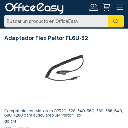
Mi
Busc
cuenta
Adaptador Flex Peltor FL6U-32
Saltar
al
final
de
la
galería
de
imágenes
Compatible con Motorola GP320, 328, 340, 360, 380, 388, 640,
Saltar
680, 1280 para auriculares 3M Peltor Flex
al
de
3M
comienzo