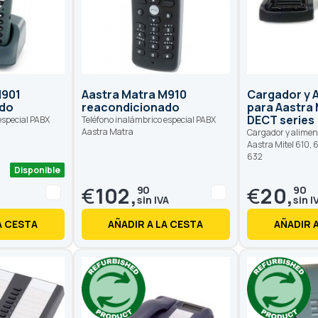
M901
Aastra Matra M910
Cargador y 
ado
reacondicionado
para Aastra 
DECT series
especial PABX
Teléfono inalámbrico especial PABX
Aastra Matra
Cargador y alime
Aastra Mitel 610, 
632
Disponible
€
102,
€
20,
90
90
A CESTA
AÑADIR A LA CESTA
AÑADIR 