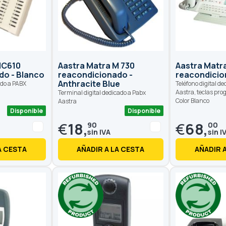
MC610
Aastra Matra M 730
Aastra Matr
do - Blanco
reacondicionado -
reacondicio
Anthracite Blue
ado a PABX
Teléfono digital d
Aastra, teclas pr
Terminal digital dedicado a Pabx
Color Blanco
Aastra
Disponible
Disponible
€
18,
€
68,
90
00
A CESTA
AÑADIR A LA CESTA
AÑADIR 