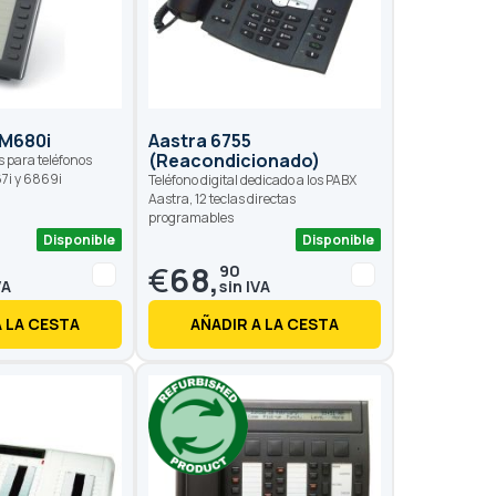
 M680i
Aastra 6755
(Reacondicionado)
s para teléfonos
7i y 6869i
Teléfono digital dedicado a los PABX
Aastra, 12 teclas directas
programables
Disponible
Disponible
€
68,
90
A LA CESTA
AÑADIR A LA CESTA