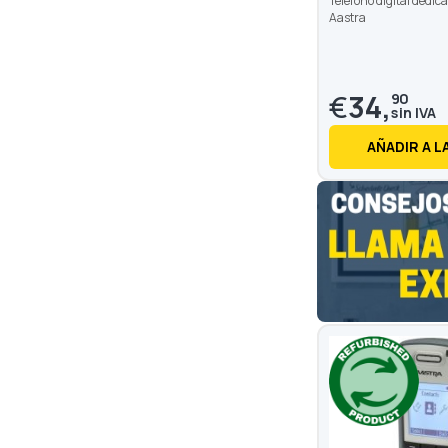
Teléfono digital dedic
Aastra
€
34,
90
AÑADIR A L