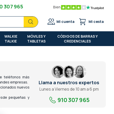
0 307 965
Bien
Buscar
Buscar
Mi cuenta
Mi cesta
WALKIE
MÓVILES Y
CÓDIGOS DE BARRAS Y
TALKIE
TABLETAS
CREDENCIALES
de teléfonos más
Llama a nuestros expertos
randes empresas.
icionados nuevos
Lunes a Viernes de 10 am a 6 pm
desde pequeñas y
910 307 965