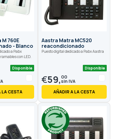
a M 760E
Aastra Matra MC520
nado - Blanco
reacondicionado
edicado a Pabx
Puesto digital dedicado a Pabx Aastra
ogramables con LED.
Disponible
Disponible
€
59,
00
A LA CESTA
AÑADIR A LA CESTA