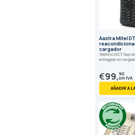
Aastra Mitel D
reacondiciona
cargador
Teléfono DECT Gap re
entregado sin cargad
€
99,
90
AÑADIR A L