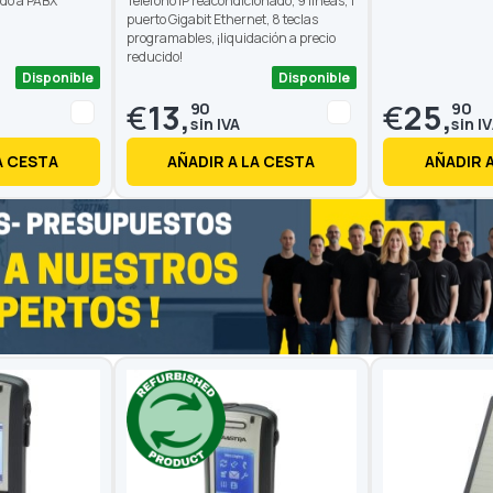
ado a PABX
Teléfono IP reacondicionado, 9 líneas, 1
puerto Gigabit Ethernet, 8 teclas
programables, ¡liquidación a precio
reducido!
Disponible
Disponible
€
13,
€
25,
90
90
A CESTA
AÑADIR A LA CESTA
AÑADIR 