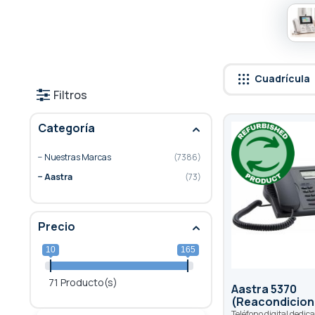
Cuadrícula
Filtros
Categoría
Nuestras Marcas
7386
Aastra
73
Precio
10
165
71 Producto(s)
Aastra 5370
(Reacondicion
Teléfono digital dedic