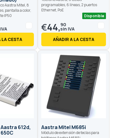
programables, 6 líneas, 2 puertos
co Aastra Mitel, 8
Ethernet, PoE
s, pantalla a color,
nte IP50
Disponible
€
44,
90
A LA CESTA
AÑADIR A LA CESTA
 Aastra 612d,
Aastra Mitel M685i
y 650C
Módulo de extensión de teclas para
teléfonos Aastra M685i