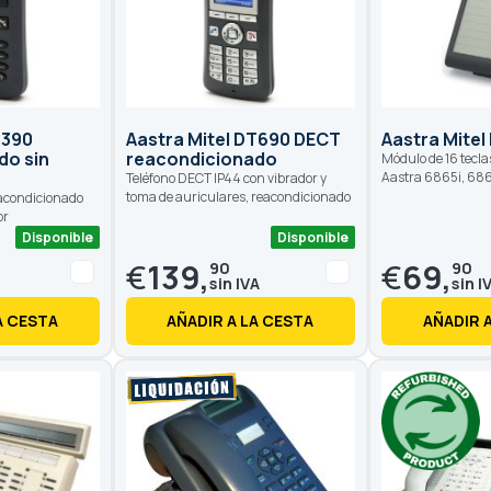
T390
Aastra Mitel DT690 DECT
Aastra Mitel
do sin
reacondicionado
Módulo de 16 tecla
Aastra 6865i, 686
Teléfono DECT IP44 con vibrador y
toma de auriculares, reacondicionado
acondicionado
or
Disponible
Disponible
€
139,
€
69,
90
90
A CESTA
AÑADIR A LA CESTA
AÑADIR 