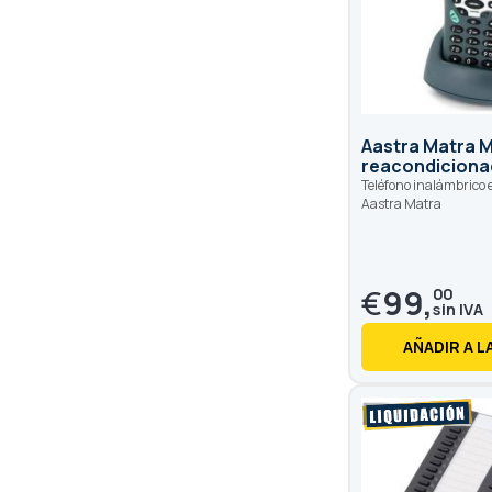
Aastra Matra 
reacondicion
Teléfono inalámbrico 
Aastra Matra
€
99,
00
AÑADIR A L