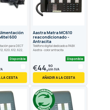
Alimentación
Aastra Matra MC610
Mitel 600
reacondicionado -
Antracita
ntación para DECT
Teléfono digital dedicado a PABX
612, 620, 612, 622,
Aastra - color antracita
Disponible
Disponible
€
44,
90
A LA CESTA
AÑADIR A LA CESTA