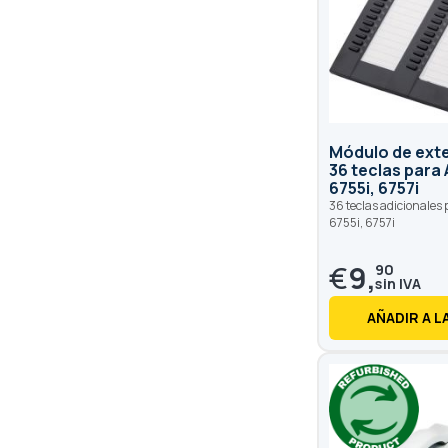
Módulo de ext
36 teclas para
6755i, 6757i
36 teclas adicionales
6755i, 6757i
€
9,
90
AÑADIR A L