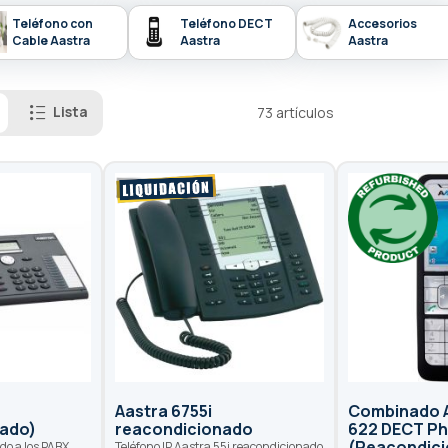
Teléfono con
Teléfono DECT
Accesorios
Cable Aastra
Aastra
Aastra
Lista
73
artículos
Aastra 6755i
Combinado A
ado)
reacondicionado
622 DECT P
(Reacondic
ado a los PABX
Teléfono IP Aastra 55i reacondicionado