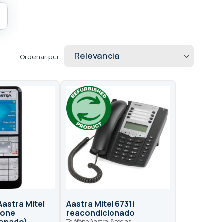
Ordenar por
astra Mitel
Aastra Mitel 6731i
hone
reacondicionado
ionado)
Teléfono Aastra, 8 teclas