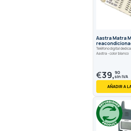
Aastra Matra 
reacondiciona
Teléfono digital dedic
Aastra - color blanco
€
39,
90
AÑADIR A L