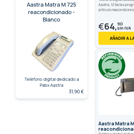
Aastra Matra M 725
Aastra, 12 teclas pro
artículo reacondicion
reacondicionado -
Blanco
€
64,
90
AÑADIR A L
Teléfono digital dedicado a
Pabx Aastra
31,90 €
Aastra Matra 
reacondicion