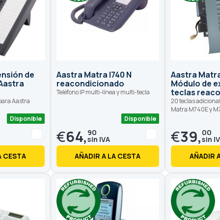
ensión de
Aastra Matra I740 N
Aastra Matra
 Aastra
reacondicionado
Módulo de e
teclas reac
Teléfono IP multi-línea y multi-tecla
 para Aastra
20 teclas adiciona
Matra M740E y M
Disponible
Disponible
€
64,
€
39,
90
00
A CESTA
AÑADIR A LA CESTA
AÑADIR 