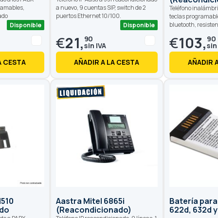
gramables,
a nuevo, 9 cuentas SIP, switch de 2
Teléfono inalámbri
ado
puertos Ethernet 10/100.
teclas programable
bluetooth, resiste
Disponible
Disponible
€
21,
€
103,
90
90
A CESTA
AÑADIR A LA CESTA
AÑADIR 
M510
Aastra Mitel 6865i
Batería para
ado
(Reacondicionado)
622d, 632d 