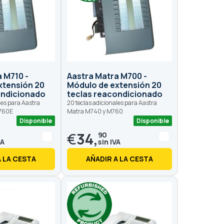
 M710 -
Aastra Matra M700 -
xtensión 20
Módulo de extensión 20
ondicionado
teclas reacondicionado
les para Aastra
20 teclas adicionales para Aastra
760E
Matra M740 y M760
Disponible
Disponible
€
34,
90
A LA CESTA
AÑADIR A LA CESTA